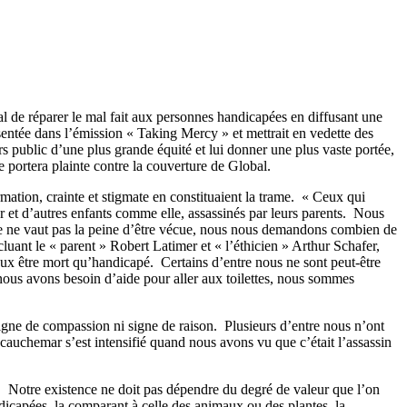
 de réparer le mal fait aux personnes handicapées en diffusant une
ntée dans l’émission « Taking Mercy » et mettrait en vedette des
s public d’une plus grande équité et lui donner une plus vaste portée,
 portera plainte contre la couverture de Global.
ion, crainte et stigmate en constituaient la trame. « Ceux qui
r et d’autres enfants comme elle, assassinés par leurs parents. Nous
e ne vaut pas la peine d’être vécue, nous nous demandons combien de
luant le « parent » Robert Latimer et « l’éthicien » Arthur Schafer,
ieux être mort qu’handicapé. Certains d’entre nous ne sont peut-être
nous avons besoin d’aide pour aller aux toilettes, nous sommes
gne de compassion ni signe de raison. Plusieurs d’entre nous n’ont
cauchemar s’est intensifié quand nous avons vu que c’était l’assassin
 Notre existence ne doit pas dépendre du degré de valeur que l’on
ndicapées, la comparant à celle des animaux ou des plantes, la