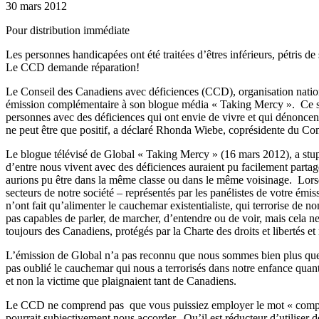
30 mars 2012
Pour distribution immédiate
Les personnes handicapées ont été traitées d’êtres inférieurs, pétris 
Le CCD demande réparation!
Le Conseil des Canadiens avec déficiences (CCD), organisation nation
émission complémentaire à son blogue média « Taking Mercy ». Ce suiv
personnes avec des déficiences qui ont envie de vivre et qui dénoncent
ne peut être que positif, a déclaré Rhonda Wiebe, coprésidente du Com
Le blogue télévisé de Global « Taking Mercy » (16 mars 2012), a stu
d’entre nous vivent avec des déficiences auraient pu facilement parta
aurions pu être dans la même classe ou dans le même voisinage. Lors
secteurs de notre société – représentés par les panélistes de votre émi
n’ont fait qu’alimenter le cauchemar existentialiste, qui terrorise de
pas capables de parler, de marcher, d’entendre ou de voir, mais cela 
toujours des Canadiens, protégés par la Charte des droits et libertés et n
L’émission de Global n’a pas reconnu que nous sommes bien plus que l
pas oublié le cauchemar qui nous a terrorisés dans notre enfance quan
et non la victime que plaignaient tant de Canadiens.
Le CCD ne comprend pas que vous puissiez employer le mot « compassio
pourrait subjectivement nous accorder. Qu’il est réducteur d’utiliser d