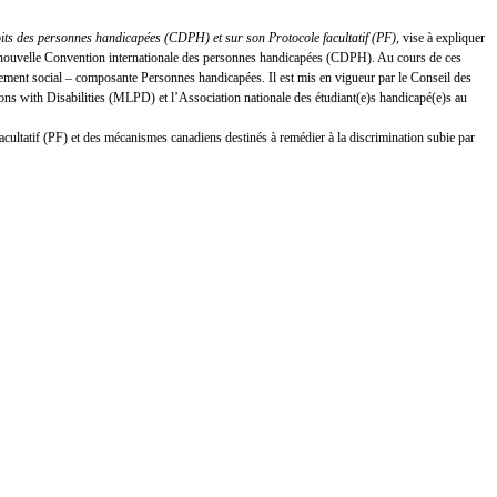
oits des personnes handicapées (CDPH) et sur son Protocole facultatif (PF)
, vise à expliquer
 la nouvelle Convention internationale des personnes handicapées (CDPH). Au cours de ces
ement social – composante Personnes handicapées. Il est mis en vigueur par le Conseil des
s with Disabilities (MLPD) et l’Association nationale des étudiant(e)s handicapé(e)s au
facultatif (PF) et des mécanismes canadiens destinés à remédier à la discrimination subie par