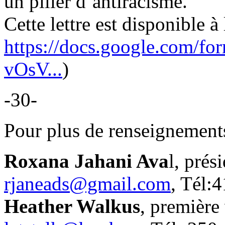
un pilier d’antiracisme.
Cette lettre est disponible à
https://docs.google.co
vOsV...
)
-30-
Pour plus de renseignement
Roxana Jahani Ava
l, prés
rjaneads@gmail.com
, Tél:
Heather Walkus
, première 