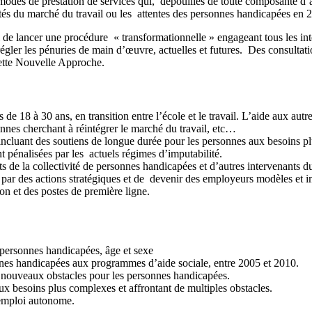
odés de prestation de services qui, dépouillés de toute composante d’a
lités du marché du travail ou les attentes des personnes handicapées en 
 lancer une procédure « transformationnelle » engageant tous les inte
égler les pénuries de main d’œuvre, actuelles et futures. Des consultatio
cette Nouvelle Approche.
de 18 à 30 ans, en transition entre l’école et le travail. L’aide aux au
sonnes cherchant à réintégrer le marché du travail, etc…
incluant des soutiens de longue durée pour les personnes aux besoins plu
 pénalisées par les actuels régimes d’imputabilité.
 de la collectivité de personnes handicapées et d’autres intervenants 
ar des actions stratégiques et de devenir des employeurs modèles et im
n et des postes de première ligne.
 personnes handicapées, âge et sexe
nnes handicapées aux programmes d’aide sociale, entre 2005 et 2010.
de nouveaux obstacles pour les personnes handicapées.
ux besoins plus complexes et affrontant de multiples obstacles.
’emploi autonome.