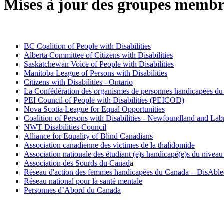
Mises à jour des groupes memb
BC Coalition of People with Disabilities
Alberta Committee of Citizens with Disabilities
Saskatchewan Voice of People with Disabilities
Manitoba League of Persons with Disabilities
Citizens with Disabilities - Ontario
La Confédération des organismes de personnes handicapées d
PEI Council of People with Disabilities (PEICOD)
Nova Scotia League for Equal Opportunities
Coalition of Persons with Disabilities - Newfoundland and Lab
NWT Disabilities Council
Alliance for Equality of Blind Canadians
Association canadienne des victimes de la thalidomide
Association nationale des étudiant (e)s handicapé(e)s du niveau
Association des Sourds du Canad
a
Réseau d'action des femmes handicapées du Canada – DisAb
Réseau national pour la santé mentale
Personnes d’Abord du Canada