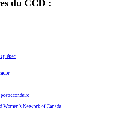
res du CCD :
u Québec
rador
 postsecondaire
led Women’s Network of Canada