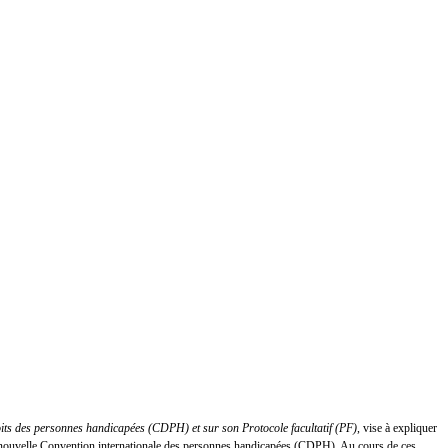
oits des personnes handicapées (CDPH) et sur son Protocole facultatif (PF)
, vise à expliquer
 la nouvelle Convention internationale des personnes handicapées (CDPH). Au cours de ces