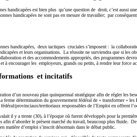
nnes handicapées est bien plus qu’une question de droit, c’est aussi un
ersonnes handicapées ne sont pas en mesure de travailler; par conséquent
nnes handicapées, deux tactiques cruciales s’imposent : la collaboratio
andicapées et leurs organisations. La réussite ne surviendra que si les
ollaboration et des accommodements appropriés, des programmes devront 
t à encourager les employeurs, grands ou petits, à rendre leur force act
formations et incitatifs
ration d’un nouveau plan quinquennal stratégique afin de régler les bes
l. La ferme détermination du gouvernement fédéral de « transformer » le
déral/provinciaux/territoriaux responsables de l’Emploi en offrent l’o
alait il y a trente (30), à l’époque où furent développés pour la premi
es afin d’aborder le présent marché du travail, beaucoup plus fluide. De 
en matière d’emploi s’inscrit désormais dans le débat public.