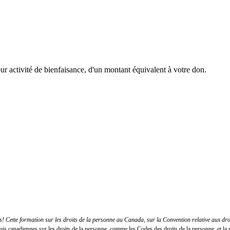
r activité de bienfaisance, d'un montant équivalent à votre don.
 Cette formation sur les droits de la personne au Canada, sur la Convention relative aux dr
lois canadiennes sur les droits de la personne, comme les Codes des droits de la personne, et