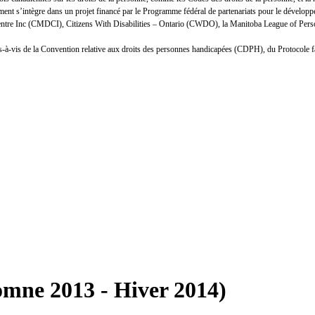
nt s’intègre dans un projet financé par le Programme fédéral de partenariats pour le développ
Centre Inc (CMDCI), Citizens With Disabilities – Ontario (CWDO), la Manitoba League of Person
n vis-à-vis de la Convention relative aux droits des personnes handicapées (CDPH), du Protocole 
tomne 2013 - Hiver 2014)