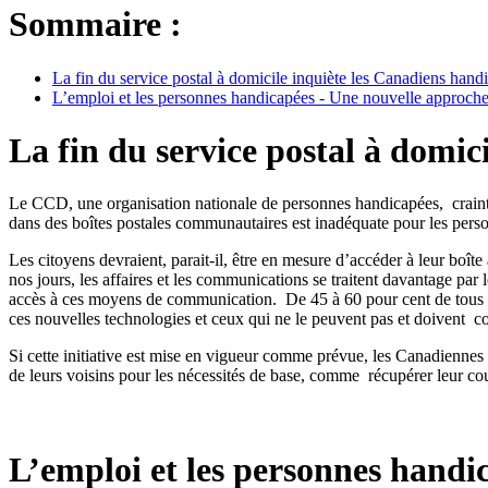
Sommaire :
La fin du service postal à domicile inquiète les Canadiens hand
L’emploi et les personnes handicapées - Une nouvelle approche
La fin du service postal à domic
Le CCD, une organisation nationale de personnes handicapées, craint q
dans des boîtes postales communautaires est inadéquate pour les person
Les citoyens devraient, parait-il, être en mesure d’accéder à leur boîte
nos jours, les affaires et les communications se traitent davantage par
accès à ces moyens de communication. De 45 à 60 pour cent de tous les
ces nouvelles technologies et ceux qui ne le peuvent pas et doivent co
Si cette initiative est mise en vigueur comme prévue, les Canadiennes 
de leurs voisins pour les nécessités de base, comme récupérer leur cou
L’emploi et les personnes handi