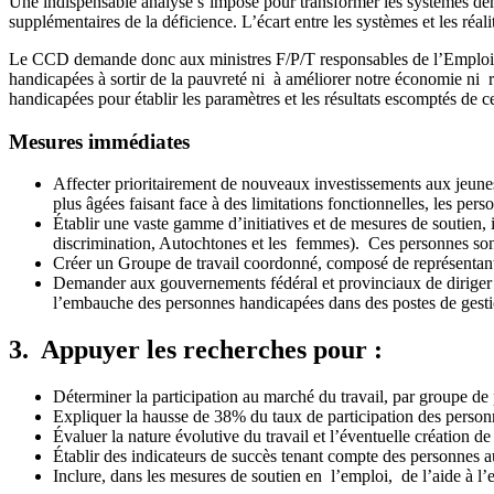
Une indispensable analyse s’impose pour transformer les systèmes dém
supplémentaires de la déficience. L’écart entre les systèmes et les réa
Le CCD demande donc aux ministres F/P/T responsables de l’Emploi de
handicapées à sortir de la pauvreté ni à améliorer notre économie ni r
handicapées pour établir les paramètres et les résultats escomptés de 
Mesures immédiates
Affecter prioritairement de nouveaux investissements aux jeunes 
plus âgées faisant face à des limitations fonctionnelles, les per
Établir une vaste gamme d’initiatives et de mesures de soutien, 
discrimination, Autochtones et les femmes). Ces personnes sont
Créer un Groupe de travail coordonné, composé de représentants
Demander aux gouvernements fédéral et provinciaux de diriger p
l’embauche des personnes handicapées dans des postes de gestio
3. Appuyer les recherches pour :
Déterminer la participation au marché du travail, par groupe de
Expliquer la hausse de 38% du taux de participation des perso
Évaluer la nature évolutive du travail et l’éventuelle création 
Établir des indicateurs de succès tenant compte des personnes a
Inclure, dans les mesures de soutien en l’emploi, de l’aide à l