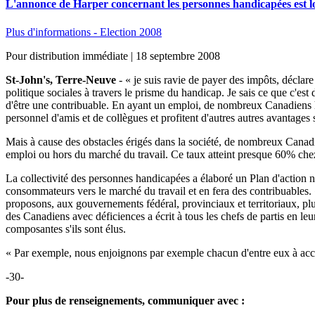
L'annonce de Harper concernant les personnes handicapées est loin
Plus d'informations - Election 2008
Pour distribution immédiate | 18 septembre 2008
St-John's, Terre-Neuve
- « je suis ravie de payer des impôts, déclar
politique sociales à travers le prisme du handicap. Je sais ce que c'est d
d'être une contribuable. En ayant un emploi, de nombreux Canadiens han
personnel d'amis et de collègues et profitent d'autres autres avantages 
Mais à cause des obstacles érigés dans la société, de nombreux Canadi
emploi ou hors du marché du travail. Ce taux atteint presque 60% chez
La collectivité des personnes handicapées a élaboré un Plan d'action na
consommateurs vers le marché du travail et en fera des contribuables.
proposons, aux gouvernements fédéral, provinciaux et territoriaux, plu
des Canadiens avec déficiences a écrit à tous les chefs de partis en l
composantes s'ils sont élus.
« Par exemple, nous enjoignons par exemple chacun d'entre eux à ac
-30-
Pour plus de renseignements, communiquer avec :