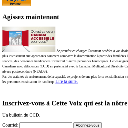
Agissez maintenant
Se prendre en charge: Comment accéder à vos droits!
plus intensément aux apprenants comment combattre la discrimination à partir des familières 
séances, des personnes handicapées formeront d’autres personnes handicapées. Cet enseigneme
Canadiens avec déficiences (CCD) en partenariat avec le Canadian Multicultural Disability 
niveau postsecondaire (NEADS).
Par des activités de renforcement de la capacité, ce projet crée une plus forte sensibilisatio
Lire la suite
.
les personnes en situation de handicap.
Inscrivez-vous à Cette Voix qui est la nôtre
Un bulletin du CCD.
Courriel: