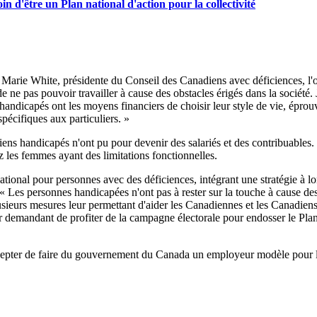
 d'être un Plan national d'action pour la collectivité
e Marie White, présidente du Conseil des Canadiens avec déficiences, l'
e ne pas pouvoir travailler à cause des obstacles érigés dans la société. J
dicapés ont les moyens financiers de choisir leur style de vie, éprouve
spécifiques aux particuliers. »
ens handicapés n'ont pu pour devenir des salariés et des contribuables.
 les femmes ayant des limitations fonctionnelles.
tional pour personnes avec des déficiences, intégrant une stratégie à long
 « Les personnes handicapées n'ont pas à rester sur la touche à cause de
sieurs mesures leur permettant d'aider les Canadiennes et les Canadiens 
eur demandant de profiter de la campagne électorale pour endosser le Plan
cepter de faire du gouvernement du Canada un employeur modèle pour 