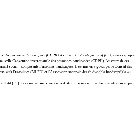
oits des personnes handicapées (CDPH) et sur son Protocole facultatif (PF)
, vise à expliquer
 la nouvelle Convention internationale des personnes handicapées (CDPH). Au cours de ces
ement social – composante Personnes handicapées. Il est mis en vigueur par le Conseil des
s with Disabilities (MLPD) et l’Association nationale des étudiant(e)s handicapé(e)s au
facultatif (PF) et des mécanismes canadiens destinés à remédier à la discrimination subie par