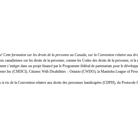
 Cette formation sur les droits de la personne au Canada, sur la Convention relative aux dr
lois canadiennes sur les droits de la personne, comme les Codes des droits de la personne, et
nt s’intègre dans un projet financé par le Programme fédéral de partenariats pour le développ
Centre Inc (CMDCI), Citizens With Disabilities – Ontario (CWDO), la Manitoba League of Person
n vis-à-vis de la Convention relative aux droits des personnes handicapées (CDPH), du Protocole 