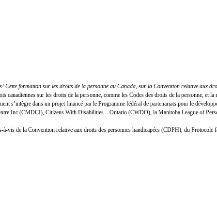
 Cette formation sur les droits de la personne au Canada, sur la Convention relative aux dr
lois canadiennes sur les droits de la personne, comme les Codes des droits de la personne, et
nt s’intègre dans un projet financé par le Programme fédéral de partenariats pour le développ
Centre Inc (CMDCI), Citizens With Disabilities – Ontario (CWDO), la Manitoba League of Person
n vis-à-vis de la Convention relative aux droits des personnes handicapées (CDPH), du Protocole 