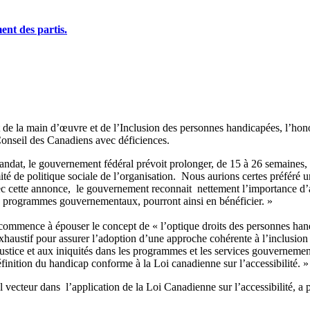
nt des partis.
 de la main d’œuvre et de l’Inclusion des personnes handicapées, l’hon
Conseil des Canadiens avec déficiences.
 mandat, le gouvernement fédéral prévoit prolonger, de 15 à 26 semaines
é de politique sociale de l’organisation. Nous aurions certes préféré
c cette annonce, le gouvernement reconnait nettement l’importance d’amé
es programmes gouvernementaux, pourront ainsi en bénéficier. »
commence à épouser le concept de « l’optique droits des personnes han
haustif pour assurer l’adoption d’une approche cohérente à l’inclusion
ustice et aux iniquités dans les programmes et les services gouvernement
nition du handicap conforme à la Loi canadienne sur l’accessibilité. 
ecteur dans l’application de la Loi Canadienne sur l’accessibilité, a p