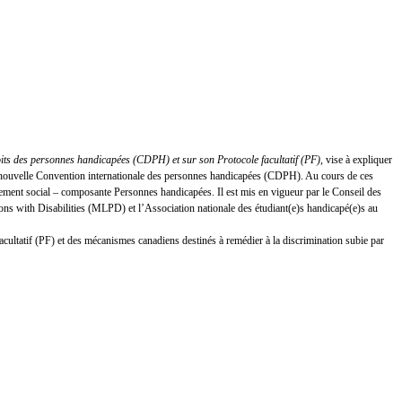
oits des personnes handicapées (CDPH) et sur son Protocole facultatif (PF)
, vise à expliquer
 la nouvelle Convention internationale des personnes handicapées (CDPH). Au cours de ces
ement social – composante Personnes handicapées. Il est mis en vigueur par le Conseil des
s with Disabilities (MLPD) et l’Association nationale des étudiant(e)s handicapé(e)s au
facultatif (PF) et des mécanismes canadiens destinés à remédier à la discrimination subie par