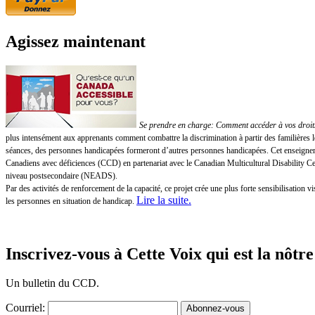
Agissez maintenant
Se prendre en charge: Comment accéder à vos droits!
plus intensément aux apprenants comment combattre la discrimination à partir des familières 
séances, des personnes handicapées formeront d’autres personnes handicapées. Cet enseigneme
Canadiens avec déficiences (CCD) en partenariat avec le Canadian Multicultural Disability 
niveau postsecondaire (NEADS).
Par des activités de renforcement de la capacité, ce projet crée une plus forte sensibilisatio
Lire la suite
.
les personnes en situation de handicap.
Inscrivez-vous à Cette Voix qui est la nôtre
Un bulletin du CCD.
Courriel: