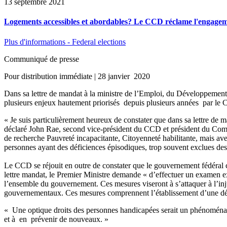
13 septembre 2021
Logements accessibles et abordables? Le CCD réclame l'engageme
Plus d'informations - Federal elections
Communiqué de presse
Pour distribution immédiate | 28 janvier 2020
Dans sa lettre de mandat à la ministre de l’Emploi, du Développement
plusieurs enjeux hautement priorisés depuis plusieurs années par le 
« Je suis particulièrement heureux de constater que dans sa lettre de
déclaré John Rae, second vice-président du CCD et président du Comit
de recherche Pauvreté incapacitante, Citoyenneté habilitante, mais ave
personnes ayant des déficiences épisodiques, trop souvent exclues d
Le CCD se réjouit en outre de constater que le gouvernement fédéral 
lettre mandat, le Premier Ministre demande « d’effectuer un examen ex
l’ensemble du gouvernement. Ces mesures viseront à s’attaquer à l’inj
gouvernementaux. Ces mesures comprennent l’établissement d’une défi
« Une optique droits des personnes handicapées serait un phénoménal v
et à en prévenir de nouveaux. »